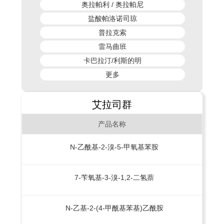
奥拉帕利 / 奥拉帕尼
盐酸帕洛诺司琼
普拉克索
雷马曲班
卡巴拉汀/利斯的明
更多
艾拉司群
产品名称
N-乙酰基-2-溴-5-甲氧基苯胺
7-苄氧基-3-溴-1,2-二氢萘
N-乙基-2-(4-甲酰基苯基)乙酰胺