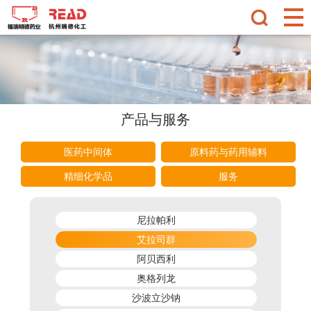
产品与服务
医药中间体
原料药与药用辅料
精细化学品
服务
尼拉帕利
艾拉司群
阿贝西利
奥格列龙
沙波立沙钠