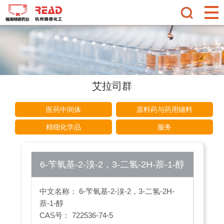
艾拉司群
医药中间体
原料药与药用辅料
精细化学品
服务
6-苄氧基-2-溴-2，3-二氢-2H-萘-1-醇
中文名称： 6-苄氧基-2-溴-2，3-二氢-2H-
萘-1-醇
CAS号： 722536-74-5