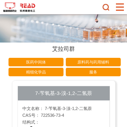
艾拉司群
医药中间体
原料药与药用辅料
精细化学品
服务
7-苄氧基-3-溴-1,2-二氢萘
中文名称： 7-苄氧基-3-溴-1,2-二氢萘
CAS号： 722536-73-4
结构式：