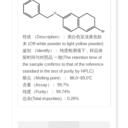
性状 （Description）： 类白色至淡黄色粉
末 (Off-white powder to light yellow powder)
鉴别 （Identify）： 纯度检测项下，样品保
留时间与对照品 一致(The retention time of
the sample confirms to that of the reference
standard in the test of purity by HPLC)
熔点（Melting point）： 88.0~89.0℃
含量（Assay）： 99.7%
纯度（Purity）： 99.74%
总杂(Total impurities) ：0.26%