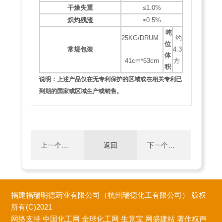
干燥失重
≤1.0%
炽灼残渣
≤0.5%
吨
25KG/DRUM
约
位
常规包装
4.3
体
41cm*63cm
方
积
说明：上述产品仅在无专利保护的区域或在相关专利已
到期的国家或区域生产或销售。
上一个：
返回
下一个：
4-氧
4-异丁氧
福建福瑞明德药业有限公司（杭州瑞德化工有限公司）
版权
代-1,4-二
基苄胺醋
所有(C)2021
网络支持
中国化工网
全球化工网
生意宝
网盛建站
著作权声