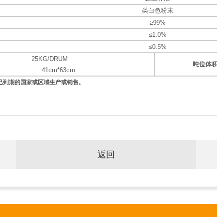
类白色粉末
≥99%
≤1.0%
≤0.5%
25KG/DRUM
吨位体
41cm*63cm
已到期的国家或区域生产或销售。
返回