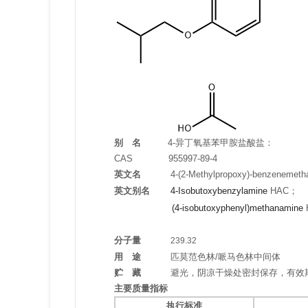
别 名
4-异丁氧基苯甲胺盐酸盐：
CAS 955997-89-4
英文名
4-​(2-​Methylpropoxy)​-benzenemet
英文别名
4-Isobutoxybenzylamine
HAC
；
(4-isobutoxyphenyl)methanamine
分子量
239.32
用 途
匹莫范色林/哌马色林中间体
贮 藏
避光，阴凉干燥处密封保存，有效期
主要质量指标
执行标准