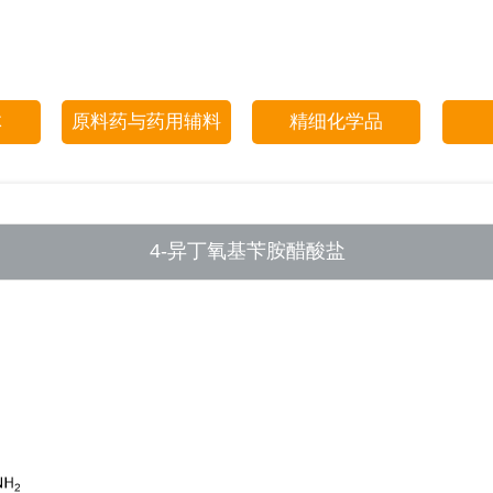
体
原料药与药用辅料
精细化学品
4-异丁氧基苄胺醋酸盐