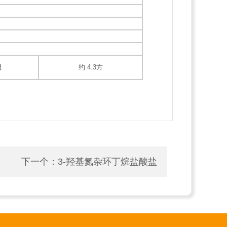
积
约 4.3方
下一个：
3-羟基氮杂环丁烷盐酸盐