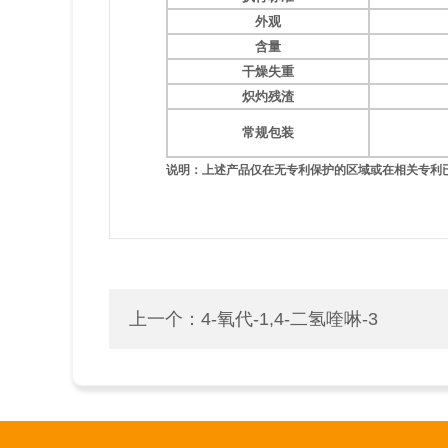
外观
含量
干燥失重
炽灼残渣
常规包装
说明：上述产品仅在无专利保护的区域或在相关专利
上一个：
4-氧代-1,4-二氢喹啉-3