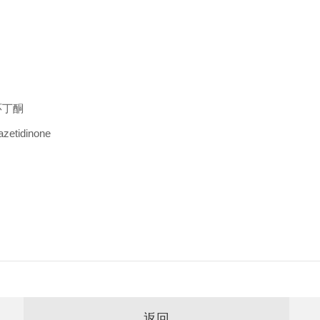
杂环丁酮
zetidinone
返回