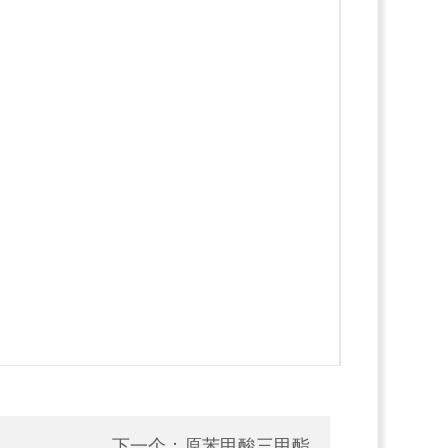
下一个：
原苯甲酸三甲酯