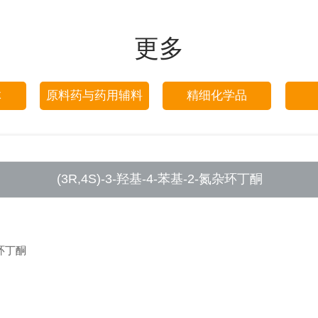
更多
体
原料药与药用辅料
精细化学品
(3R,4S)-3-羟基-4-苯基-2-氮杂环丁酮
杂环丁酮