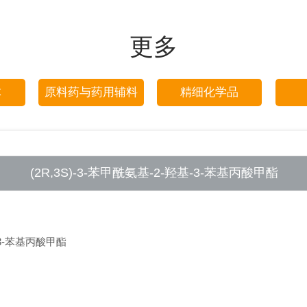
更多
体
原料药与药用辅料
精细化学品
(2R,3S)-3-苯甲酰氨基-2-羟基-3-苯基丙酸甲酯
-3-苯基丙酸甲酯