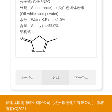
分子式: C4H6N2O
外观（Appearance）：类白色固体粉末
(Off-white solid powder)
水分（Water K.F）：≤1.0%
含量（Assay）:≥99.0%
结构式：
上一个：
返回
下一个：
1-环己基
(S)-1-叔丁
福建福瑞明德药业有限公司（杭州瑞德化工有限公司）
版权
哌嗪
氧羰基-3-
所有(C)2021