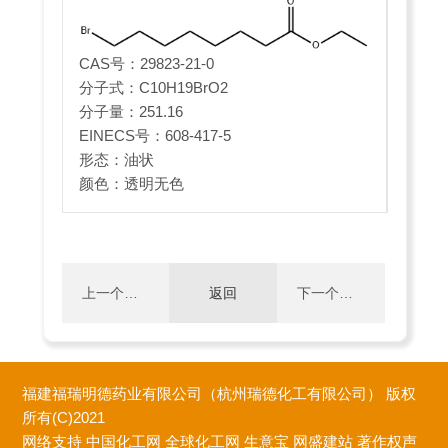
CAS号：29823-21-0
分子式：C10H19BrO2
分子量：251.16
EINECS号：608-417-5
形态：油状
颜色：透明无色
上一个：
返回
下一个：
8-[2,4-二
8-氯辛酸
福建福瑞明德药业有限公司（杭州瑞德化工有限公司）
版权
氧代-2H-
乙酯
所有(C)2021
网络支持
中国化工网
全球化工网
生意宝
网盛建站
著作权声