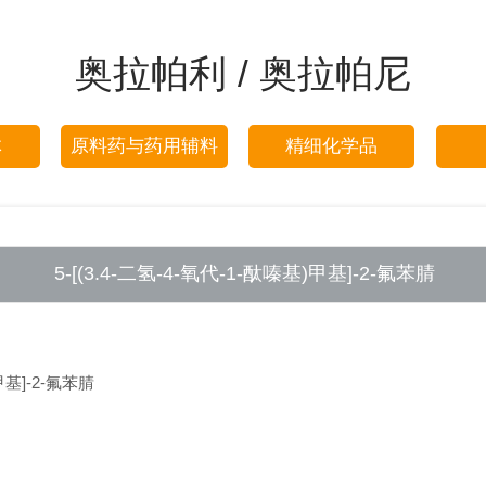
奥拉帕利 / 奥拉帕尼
体
原料药与药用辅料
精细化学品
5-[(3.4-二氢-4-氧代-1-酞嗪基)甲基]-2-氟苯腈
甲基]-2-氟苯腈