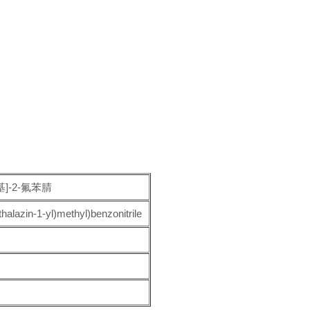
甲基]-2-氟苯腈
halazin-1-yl)methyl)benzonitrile