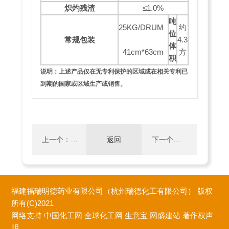
炽灼残渣
≤1.0%
吨
25KG/DRUM
约
位
常规包装
4.3
体
41cm*63cm
方
积
说明：上述产品仅在无专利保护的区域或在相关专利已
到期的国家或区域生产或销售。
上一个：
返回
下一个：
1,2,3,4-四
S-3-氨基
福建福瑞明德药业有限公司（杭州瑞德化工有限公司）
版权
氢-1-萘甲
奎宁环胺
所有(C)2021
网络支持
中国化工网
全球化工网
生意宝
网盛建站
著作权声
明