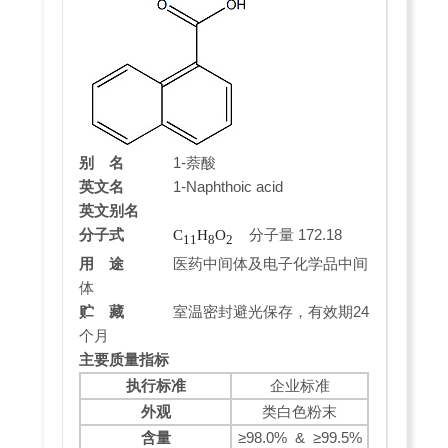
别 名
1-萘酸
英文名
1-Naphthoic acid
英文别名
分子式
分子量 172.18
C
H
O
11
8
2
用 途
医药中间体及电子化学品中间
体
贮 藏
室温密封避光保存，有效期24
个月
主要质量指标
执行标准
企业标准
外观
类白色粉末
含量
≥98.0% &
≥99.5%