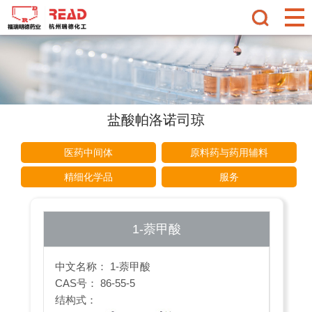
盐酸帕洛诺司琼
医药中间体
原料药与药用辅料
精细化学品
服务
1-萘甲酸
中文名称： 1-萘甲酸
CAS号： 86-55-5
结构式：