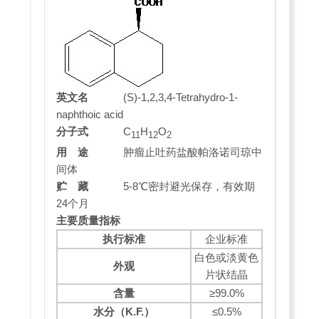
英文名
(S)-1,2,3,4-Tetrahydro-1-
naphthoic acid
分子式
C
H
O
11
12
2
用 途
肿瘤止吐药盐酸帕洛诺司琼中
间体
贮 藏
5-8℃密封避光保存，有效期
24个月
主要质量指标
执行标准
企业标准
白色或淡黄色
外观
片状结晶
含量
≥99.0%
水分（
K.F.
）
≤0.5%