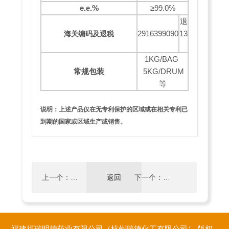
e.e.%
≥99.0%
退
2916399090
13
海关编码及退税
1KG/BAG
常规包装
5KG/DRUM
等
说明：上述产品仅在无专利保护的区域或在相关专利已
到期的国家或区域生产或销售。
上一个：
返回
下一个：
1,2,3,4-四
(R)-1,2,3,4-四
福建福瑞明德药业有限公司（杭州瑞德化工有限公司）
版权