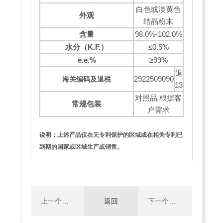
白色或淡黄色
外观
结晶粉末
含量
98.0%-102.0%
水分（
K.F.
）
≤0.5%
e.e.%
≥99%
退
2922509090
海关编码及退税
13
对照品 根据客
常规包装
户需求
说明：上述产品仅在无专利保护的区域或在相关专利已
到期的国家或区域生产或销售。
上一个：
返回
下一个：