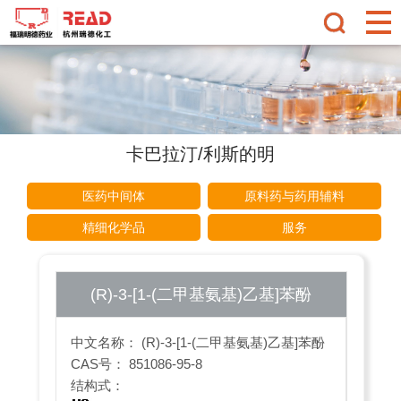
卡巴拉汀/利斯的明
医药中间体
原料药与药用辅料
精细化学品
服务
(R)-3-[1-(二甲基氨基)乙基]苯酚
中文名称： (R)-3-[1-(二甲基氨基)乙基]苯酚
CAS号： 851086-95-8
结构式：