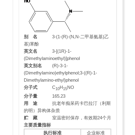
别 名
3-(1-(R)-(N,N-二甲基氨基)乙
基)苯酚
英文名
3-[(1R)-1-
(Dimethylaminoethyl)]phenol
英文别名
(R)-3-1-
(Dimethylamino)ethylphenol;3-((R)-1-
Dimethylamino-ethyl)phenol
分子式
C
H
NO
10
15
分子量
165.23
用 途
抗老年痴呆药卡巴拉汀（利斯
的明）异构体杂质
贮 藏
室温密封保存，有效期24个月
主要质量指标
执行标准
企业标准