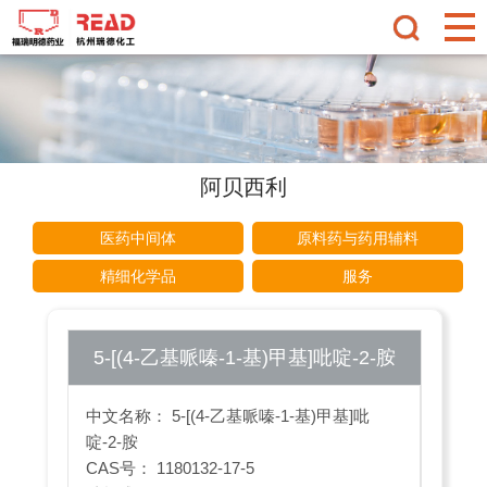
阿贝西利
医药中间体
原料药与药用辅料
精细化学品
服务
5-[(4-乙基哌嗪-1-基)甲基]吡啶-2-胺
中文名称： 5-[(4-乙基哌嗪-1-基)甲基]吡
啶-2-胺
CAS号： 1180132-17-5