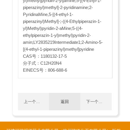
yl)methyl]pyridin-2-yl]amine;5-[(4-Ethyl-1-
piperazinyl)methyl]-2-pyridinamine;2-
PyridinaMine,5-[(4-ethyl-1-
piperazinyl)Methyl]-;-((4-Ethylpiperazin-1-
yl)Methyl)pyridin-2-aMine;5-((4-
ethylpiperazin-1-yl)methyl)pyridin-2-
amin;LY2835219Intermediate1;2-Amino-5-
[(4-ethyl-1-piperazinyl)methyl]pyridine
CAS号：1180132-17-5
分子式：C12H20N4
EINECS号：806-688-6
上一个：
返回
下一个：
6-溴-4-
无