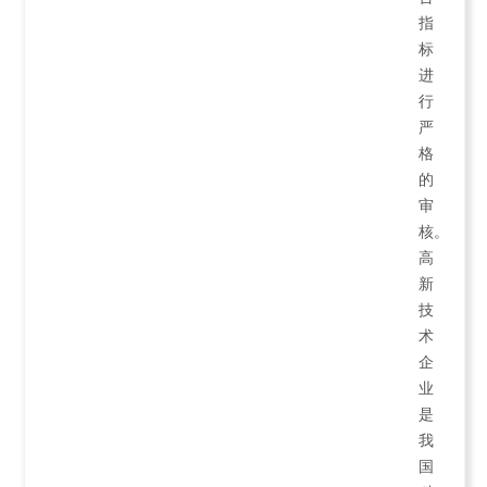
指
标
进
行
严
格
的
审
核。
高
新
技
术
企
业
是
我
国