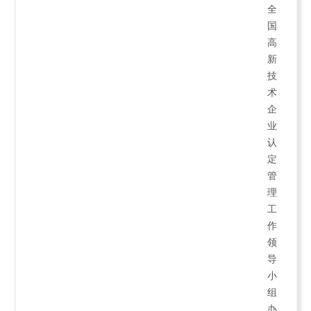
全
国
高
新
技
术
企
业
认
定
管
理
工
作
领
导
小
组
办