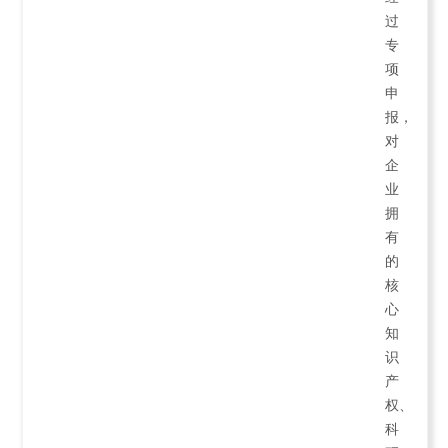
过
专
项
申
报，
对
企
业
拥
有
的
核
心
知
识
产
权、
科