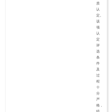
质
认
定。
该
项
认
定
评
选
条
件
及
过
程
十
分
严
格，
经