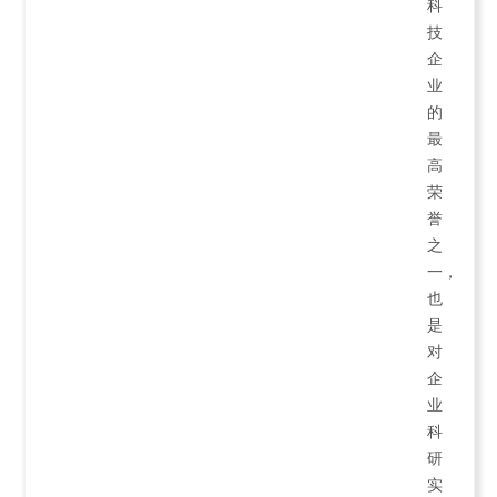
科
技
企
业
的
最
高
荣
誉
之
一，
也
是
对
企
业
科
研
实