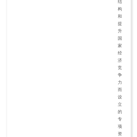
结
构
和
提
升
国
家
经
济
竞
争
力
而
设
立
的
专
项
资