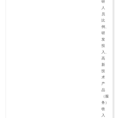
研
人
员
比
例、
研
发
投
入、
高
新
技
术
产
品
（服
务）
收
入