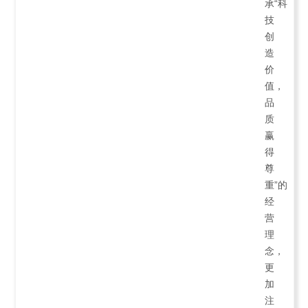
承“科
技
创
造
价
值，
品
质
赢
得
尊
重”的
经
营
理
念，
更
加
注