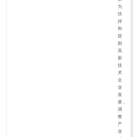
为
扶
持
和
鼓
励
高
新
技
术
企
业
发
展，
调
整
产
业