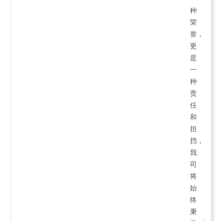
种
荣
誉，
更
是
一
种
责
任
和
担
挡，
我
司
将
始
终
秉