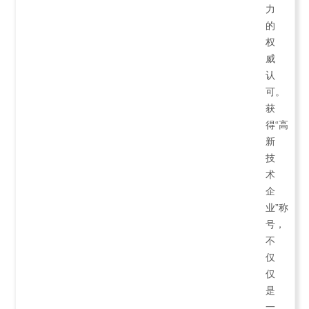
力
的
权
威
认
可。
获
得“高
新
技
术
企
业”称
号，
不
仅
仅
是
一