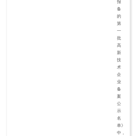
报
备
的
第
一
批
高
新
技
术
企
业
备
案
公
示
名
单》
中，