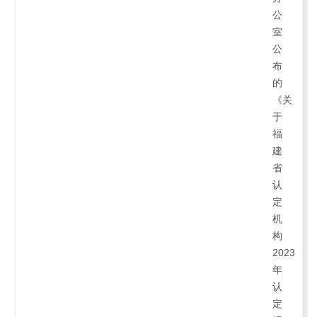
公
室
公
布
的
《关
于
福
建
省
认
定
机
构
2023
年
认
定