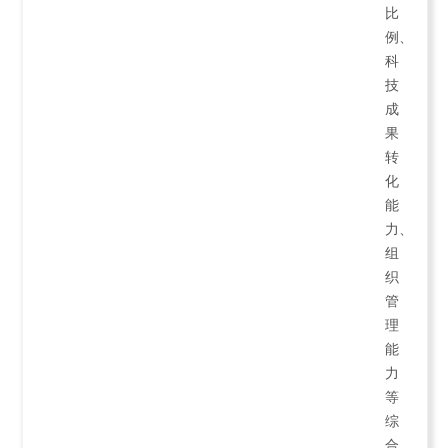
比
例、
科
技
成
果
转
化
能
力、
组
织
管
理
能
力
等
综
合