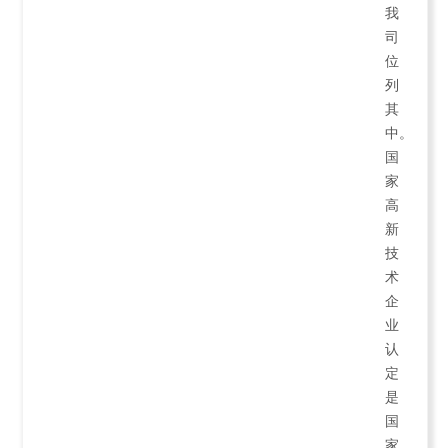
我
司
位
列
其
中。
国
家
高
新
技
术
企
业
认
定
是
国
家