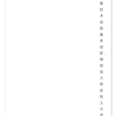
重
技
术
创
新、
服
务
创
新，
继
续
加
大
研
发
投
入
力
度，