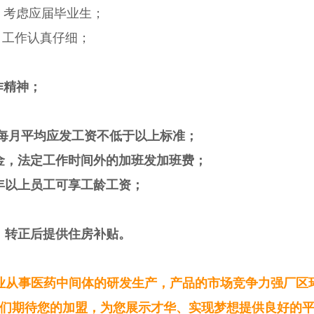
，考虑应届毕业生；
工作认真仔细；
作精神；
月平均应发工资不低于以上标准；
法定工作时间外的加班发加班费；
以上员工可享工龄工资；
转正后提供住房补贴。
业从事医药中间体的研发生产，产品的市场竞争力强厂区
们期待您的加盟，为您展示才华、实现梦想提供良好的平