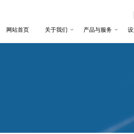
网站首页
关于我们
产品与服务
设