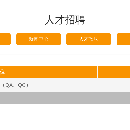
人才招聘
新闻中心
人才招聘
位
（QA、QC）