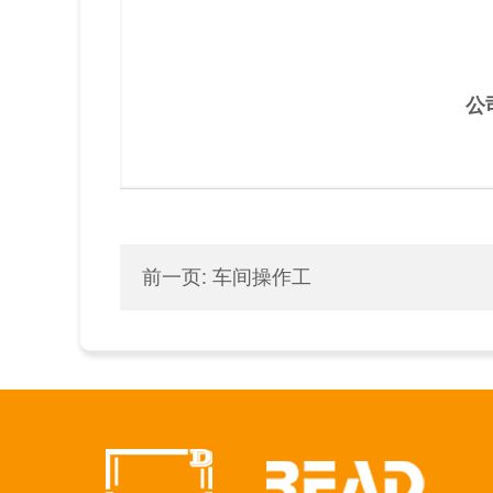
公
前一页:
车间操作工