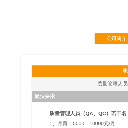
公司简介
职
质量管理人员
岗位要求
质量管理人员（QA、QC）若干名
1、月薪：5000—10000元/月；