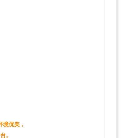
环境优美，
台。