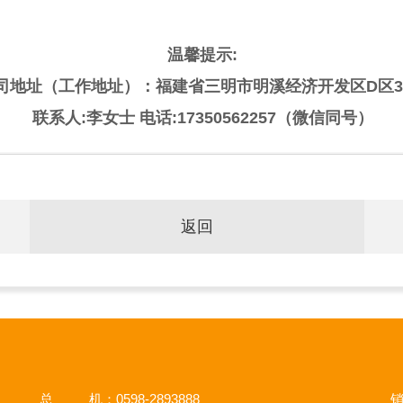
温馨提示:
司地址（工作地址）：福建省三明市明溪经济开发区D区3
联系人:
李女士
电话:17350562257（微信同号）
返回
总 机：0598-2893888
销